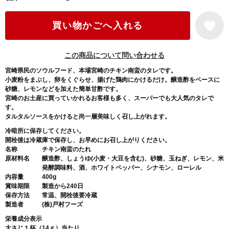
この商品について問い合わせる
宮崎県民のソウルフード、本場宮崎のチキン南蛮のタレです。
小麦粉をまぶし、卵をくぐらせ、揚げた鶏肉にかけるだけ。醸造酢をベースに
砂糖、レモンなどを加えた簡単甘酢です。
宮崎のお土産に買っていかれるお客様も多く、スーパーでも大人気のタレで
す。
タルタルソースをかけると尚一層美味しく召し上がれます。
冷暗所に保存してください。
開栓後は冷蔵庫で保存し、お早めにお召し上がりください。
名称
チキン南蛮のたれ
原材料名
醸造酢、しょうゆ(小麦・大豆を含む)、砂糖、玉ねぎ、レモン、米
発酵調味料、酒、ホワイトペッパー、シナモン、ローレル
内容量
400g
賞味期限
製造から240日
保存方法
常温、開栓後要冷蔵
製造者
(株)戸村フーズ
栄養成分表示
大さじ１杯（14ｇ）当たり