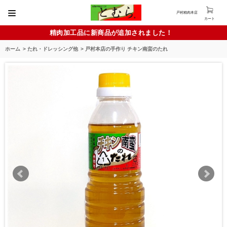
戸村精肉本店
カート
精肉加工品に新商品が追加されました！
ホーム
>
たれ・ドレッシング他
>
戸村本店の手作り チキン南蛮のたれ