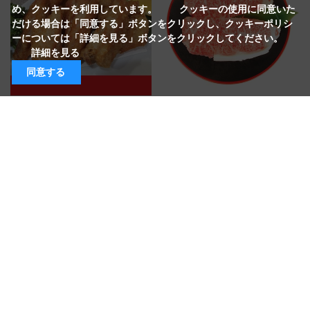
め、クッキーを利用しています。 クッキーの使用に同意いた
だける場合は「同意する」ボタンをクリックし、クッキーポリシ
ーについては「詳細を見る」ボタンをクリックしてください。
詳細を見る
同意する
戸村本店の手づくり チキンスタ
牛肉（ロースステーキ用）
ー
（ステーキ400g（200g×2パッ
ク））
（500g）
全国和牛能力共進会でも認められた宮
スーパーとむらで不動の人気商品
崎牛
￥1,300
￥7,560
つづきを見る
[1～8件]
10
件あります
ホーム
>
精肉加工品