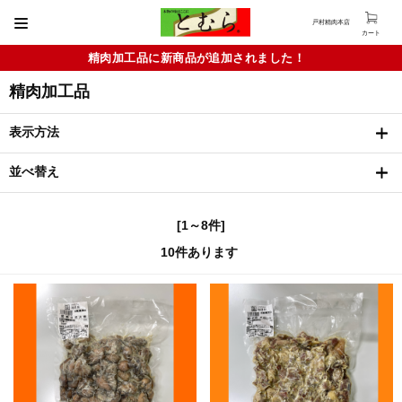
戸村精肉本店
カート
精肉加工品に新商品が追加されました！
精肉加工品
表示方法
並べ替え
[1～8件]
10
件あります